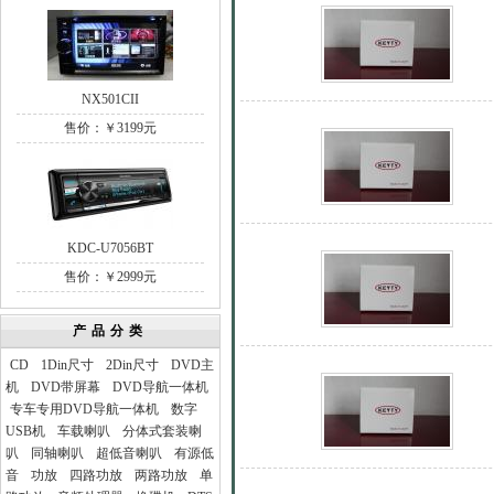
NX501CII
售价：￥3199元
KDC-U7056BT
售价：￥2999元
产品分类
CD
1Din尺寸
2Din尺寸
DVD主
机
DVD带屏幕
DVD导航一体机
专车专用DVD导航一体机
数字
USB机
车载喇叭
分体式套装喇
叭
同轴喇叭
超低音喇叭
有源低
音
功放
四路功放
两路功放
单