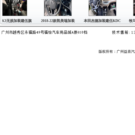
K3无损加装建伍旗
2018-22款凯美瑞加装
本田杰德加装建伍KDC
牧马
版权所有：广州益喜汽