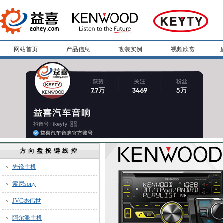
网站首页
产品信息
改装实例
视频欣赏
方向盘按键线控
先锋主机
索尼sony
JVC杰伟世
阿尔派主机