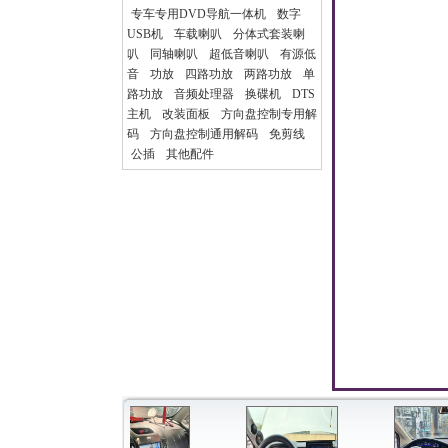
专车专用DVD导航一体机
数字
USB机
车载喇叭
分体式套装喇
叭
同轴喇叭
超低音喇叭
有源低
音
功放
四路功放
两路功放
单
路功放
音频处理器
换碟机
DTS
主机
改装面板
方向盘控制专用解
码
方向盘控制通用解码
免剪线
公插
其他配件