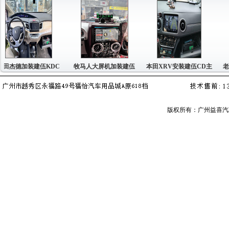
田杰德加装建伍KDC
牧马人大屏机加装建伍
本田XRV安装建伍CD主
老本
版权所有：广州益喜汽