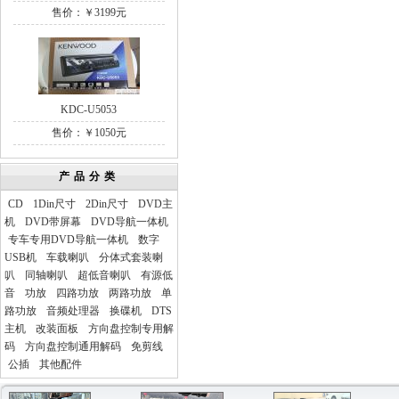
售价：￥3199元
KDC-U5053
售价：￥1050元
产品分类
CD
1Din尺寸
2Din尺寸
DVD主
机
DVD带屏幕
DVD导航一体机
专车专用DVD导航一体机
数字
USB机
车载喇叭
分体式套装喇
叭
同轴喇叭
超低音喇叭
有源低
音
功放
四路功放
两路功放
单
路功放
音频处理器
换碟机
DTS
主机
改装面板
方向盘控制专用解
码
方向盘控制通用解码
免剪线
公插
其他配件