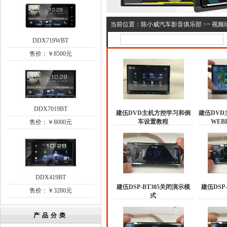
当前位置：
陈小威汽车影音俱乐部
>>
视频
DDX719WBT
售价：￥8500元
DDX7019BT
建伍DVD主机方控学习和倒
建伍DVD主
车设置教程
WEB
售价：￥8000元
DDX419BT
建伍DSP-BT305关闭演示模
建伍DSP
售价：￥3280元
式
产品分类