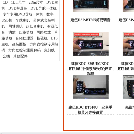
CD
1Din尺寸
2Din尺寸
DVD主
机
DVD带屏幕
DVD导航一体机
专车专用DVD导航一体机
数字
建伍DSP-BT305简易调音
建伍DSP
USB机
车载喇叭
分体式套装喇
叭
同轴喇叭
超低音喇叭
有源低
音
功放
四路功放
两路功放
单
路功放
音频处理器
换碟机
DTS
主机
改装面板
方向盘控制专用解
码
方向盘控制通用解码
免剪线
公插
其他配件
建伍KDC-320UIM/KDC
建伍KDC
BT610U中低频加强EQ设置
BT610
教程
建伍KDC-BT610U—安卓手
先锋
机蓝牙连接设置