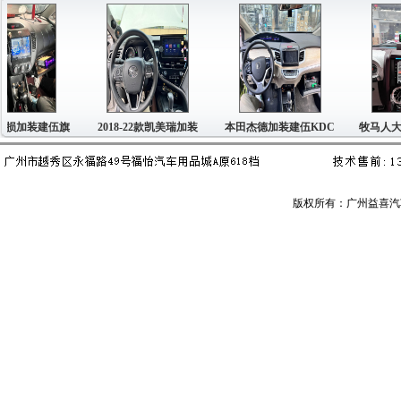
损加装建伍旗
2018-22款凯美瑞加装
本田杰德加装建伍KDC
牧马人大屏
版权所有：广州益喜汽