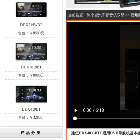
当前位置：
陈小威汽车影音俱乐部
>>
视频
DDX719WBT
售价：￥8500元
DDX7019BT
售价：￥8000元
DDX419BT
售价：￥3280元
产品分类
建伍DDX4033BTC通用DVD导航机基