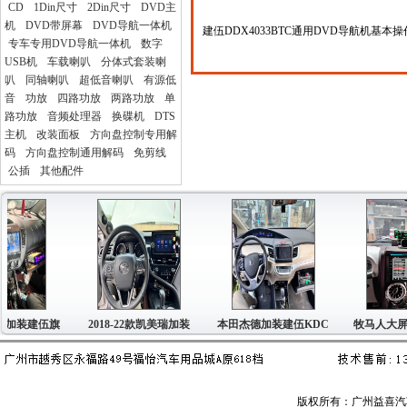
CD
1Din尺寸
2Din尺寸
DVD主
机
DVD带屏幕
DVD导航一体机
建伍DDX4033BTC通用DVD导航机基本
专车专用DVD导航一体机
数字
USB机
车载喇叭
分体式套装喇
叭
同轴喇叭
超低音喇叭
有源低
音
功放
四路功放
两路功放
单
路功放
音频处理器
换碟机
DTS
主机
改装面板
方向盘控制专用解
码
方向盘控制通用解码
免剪线
公插
其他配件
加装建伍旗
2018-22款凯美瑞加装
本田杰德加装建伍KDC
牧马人大屏
版权所有：广州益喜汽