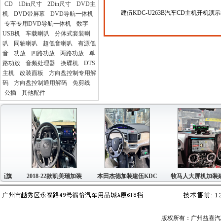
CD
1Din尺寸
2Din尺寸
DVD主
建伍KDC-U263B汽车CD主机开机演
机
DVD带屏幕
DVD导航一体机
专车专用DVD导航一体机
数字
USB机
车载喇叭
分体式套装喇
叭
同轴喇叭
超低音喇叭
有源低
音
功放
四路功放
两路功放
单
路功放
音频处理器
换碟机
DTS
主机
改装面板
方向盘控制专用解
码
方向盘控制通用解码
免剪线
公插
其他配件
旗
2018-22款凯美瑞加装
本田杰德加装建伍KDC
牧马人大屏机加装建
版权所有：广州益喜汽