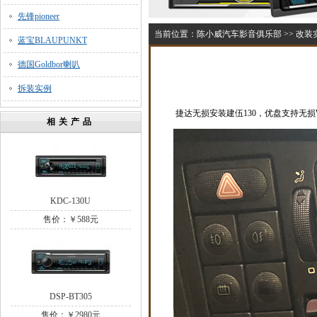
先锋pioneer
当前位置：
陈小威汽车影音俱乐部
>>
改装
蓝宝BLAUPUNKT
德国Goldbor喇叭
拆装实例
捷达无损安装建伍130，优盘支持无损
相关产品
KDC-130U
售价：￥588元
DSP-BT305
售价：￥2980元