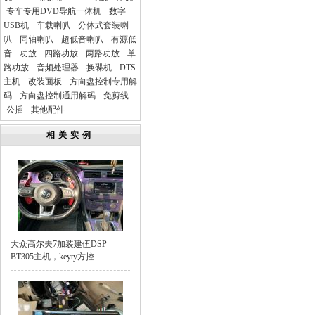
专车专用DVD导航一体机
数字
USB机
车载喇叭
分体式套装喇
叭
同轴喇叭
超低音喇叭
有源低
音
功放
四路功放
两路功放
单
路功放
音频处理器
换碟机
DTS
主机
改装面板
方向盘控制专用解
码
方向盘控制通用解码
免剪线
公插
其他配件
相关实例
大众高尔夫7加装建伍DSP-
BT305主机，keyty方控