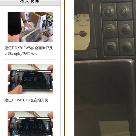
相关视频
建伍DDX919WS的全面测评及
无线carplay功能演示
建伍DSP-BT305低音炮开关