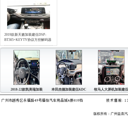
2019款新天籁加装建伍DSP-
BT305+KEYTY协议方控解码器
2018-22款凯美瑞加装
本田杰德加装建伍KDC
牧马人大屏机加装建伍
本
版权所有：广州益喜汽