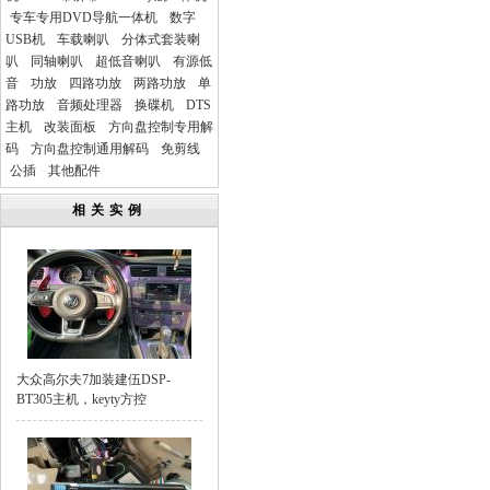
专车专用DVD导航一体机
数字
USB机
车载喇叭
分体式套装喇
叭
同轴喇叭
超低音喇叭
有源低
音
功放
四路功放
两路功放
单
路功放
音频处理器
换碟机
DTS
主机
改装面板
方向盘控制专用解
码
方向盘控制通用解码
免剪线
公插
其他配件
相关实例
大众高尔夫7加装建伍DSP-
BT305主机，keyty方控