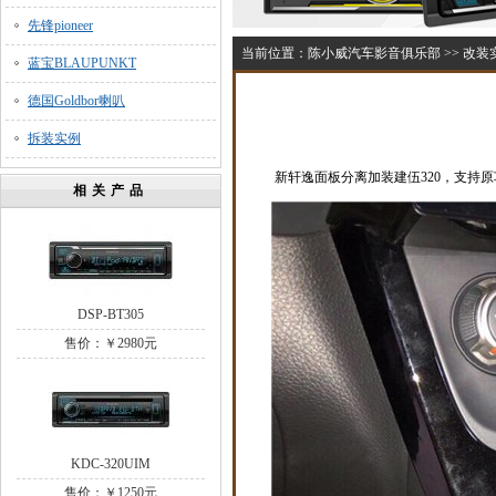
先锋pioneer
当前位置：
陈小威汽车影音俱乐部
>>
改装
蓝宝BLAUPUNKT
德国Goldbor喇叭
拆装实例
新轩逸面板分离加装建伍320，支持原
相关产品
DSP-BT305
售价：￥2980元
KDC-320UIM
售价：￥1250元