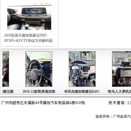
2019款新天籁加装建伍DSP-
BT305+KEYTY协议方控解码器
旗
2018-22款凯美瑞加装
本田杰德加装建伍KDC
牧马人大屏机加装建
版权所有：广州益喜汽