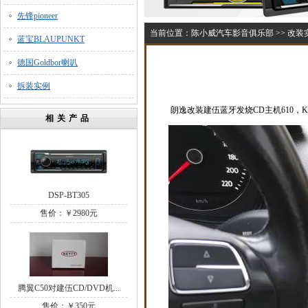
先锋pioneer
当前位置：
陈小威汽车影音俱乐部
>>
改装
蓝宝BLAUPUNKT
德国Goldbor喇叭
拆装实例
朗逸改装建伍蓝牙发烧CD主机610，Ke
相关产品
DSP-BT305
售价：￥2980元
腾翼C50对建伍CD/DVD机...
售价：￥350元