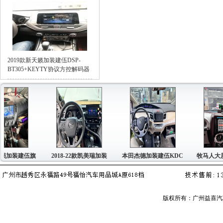
2019款新天籁加装建伍DSP-
BT305+KEYTY协议方控解码器
建伍旗
2018-22款凯美瑞加装
本田杰德加装建伍KDC
牧马人大屏机加
版权所有：广州益喜汽