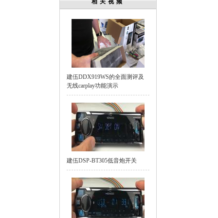
相关视频
建伍DDX919WS的全面测评及
无线carplay功能演示
建伍DSP-BT305低音炮开关