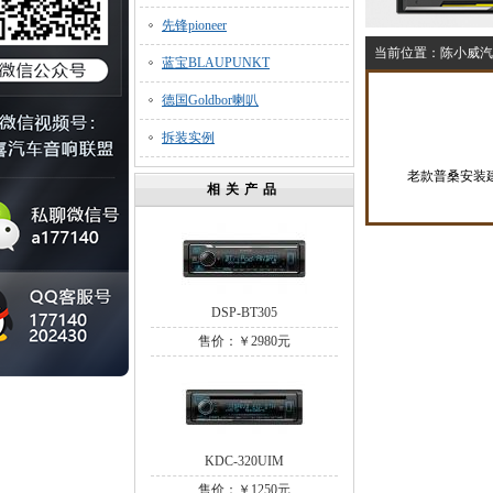
先锋pioneer
当前位置：
陈小威汽
蓝宝BLAUPUNKT
德国Goldbor喇叭
拆装实例
老款普桑安装建
相关产品
DSP-BT305
售价：￥2980元
KDC-320UIM
售价：￥1250元