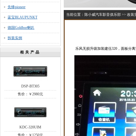
先锋pioneer
当前位置：
陈小威汽车影音俱乐部
>>
改装
蓝宝BLAUPUNKT
德国Goldbor喇叭
拆装实例
乐风无损升级加装建伍320，面板分离
相关产品
DSP-BT305
售价：￥2980元
KDC-320UIM
售价：￥1250元