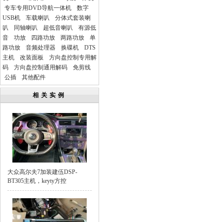
专车专用DVD导航一体机
数字
USB机
车载喇叭
分体式套装喇
叭
同轴喇叭
超低音喇叭
有源低
音
功放
四路功放
两路功放
单
路功放
音频处理器
换碟机
DTS
主机
改装面板
方向盘控制专用解
码
方向盘控制通用解码
免剪线
公插
其他配件
相关实例
大众高尔夫7加装建伍DSP-
BT305主机，keyty方控