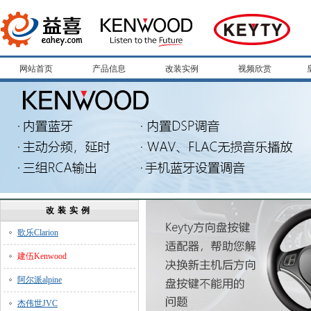
网站首页
产品信息
改装实例
视频欣赏
改装实例
歌乐Clarion
建伍Kenwood
阿尔派alpine
杰伟世JVC