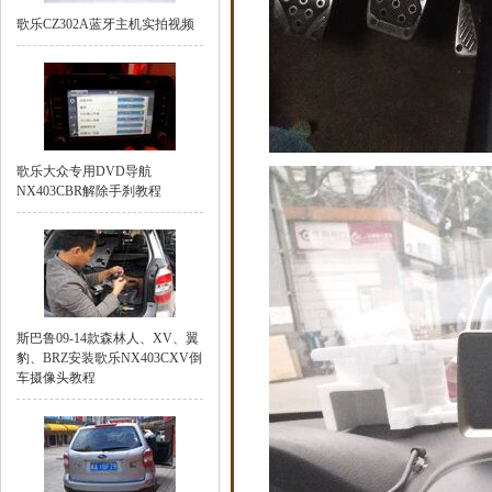
歌乐CZ302A蓝牙主机实拍视频
歌乐大众专用DVD导航
NX403CBR解除手刹教程
斯巴鲁09-14款森林人、XV、翼
豹、BRZ安装歌乐NX403CXV倒
车摄像头教程