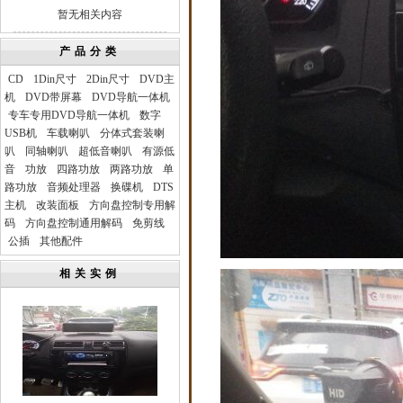
暂无相关内容
产品分类
CD
1Din尺寸
2Din尺寸
DVD主
机
DVD带屏幕
DVD导航一体机
专车专用DVD导航一体机
数字
USB机
车载喇叭
分体式套装喇
叭
同轴喇叭
超低音喇叭
有源低
音
功放
四路功放
两路功放
单
路功放
音频处理器
换碟机
DTS
主机
改装面板
方向盘控制专用解
码
方向盘控制通用解码
免剪线
公插
其他配件
相关实例