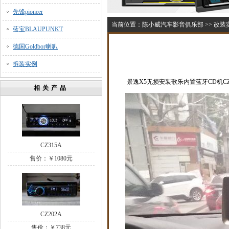
先锋pioneer
当前位置：
陈小威汽车影音俱乐部
>>
改装
蓝宝BLAUPUNKT
德国Goldbor喇叭
拆装实例
景逸X5无损安装歌乐内置蓝牙CD机C
相关产品
CZ315A
售价：￥1080元
CZ202A
售价：￥738元