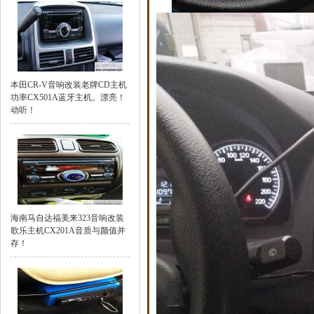
本田CR-V音响改装老牌CD主机
功率CX501A蓝牙主机。漂亮！
动听！
海南马自达福美来323音响改装
歌乐主机CX201A音质与颜值并
存！