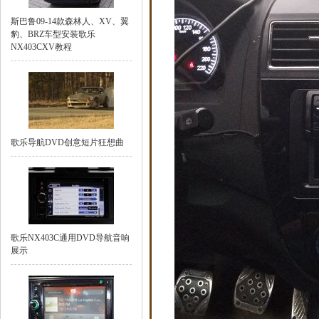
斯巴鲁09-14款森林人、XV、翼
豹、BRZ车型安装歌乐
NX403CXV教程
歌乐导航DVD创意短片狂想曲
歌乐NX403C通用DVD导航音响
展示