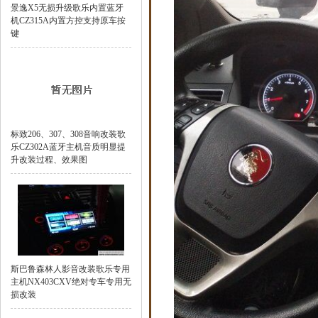
景逸X5无损升级歌乐内置蓝牙
机CZ315A内置方控支持原车按
键
标致206、307、308音响改装歌
乐CZ302A蓝牙主机音质明显提
升改装过程、效果图
斯巴鲁森林人影音改装歌乐专用
主机NX403CXV绝对专车专用无
损改装