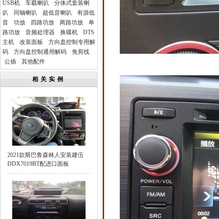
USB机
车载喇叭
分体式套装喇
叭
同轴喇叭
超低音喇叭
有源低
音
功放
四路功放
两路功放
单
路功放
音频处理器
换碟机
DTS
主机
改装面板
方向盘控制专用解
码
方向盘控制通用解码
免剪线
公插
其他配件
相关实例
2021款斯巴鲁森林人安装建伍
DDX7019BT配进口面板