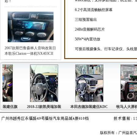
wince系统，支持多款地图，凯立德
彩！
6.2寸高清流畅触控屏幕
三组预置输出
24Bit音频解码芯片
50W*4内置功放
2007款斯巴鲁森林人音响改装日
可接后视摄像头、行车记录仪、头枕
本歌乐Clarion一体机NX403CII
伍旗
2018-22款凯美瑞加装
本田杰德加装建伍KDC
牧马人大屏机加装建
版权所有：广州益喜汽