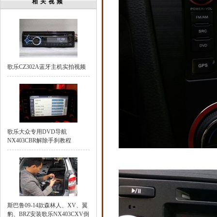
相关视频
歌乐CZ302A蓝牙主机实拍视频
歌乐大众专用DVD导航
NX403CBR解除手刹教程
斯巴鲁09-14款森林人、XV、翼
豹、BRZ安装歌乐NX403CXV倒