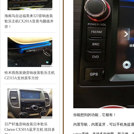
海南马自达福美来323音响改装
歌乐主机CX201A音质与颜值并
存！
铃木雨燕发烧音响改装歌乐主机
CZ315A支持原车方控
你能想到的功能，它都有！
日产轩逸音响改装日本歌乐
内置导航，内置蓝牙，可以手机免提
Clarion CX501A蓝牙主机 炫目多