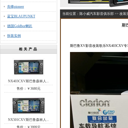
先锋pioneer
当前位置：
陈小威汽车影音俱乐部
>>
改装
蓝宝BLAUPUNKT
斯
德国Goldbor喇叭
拆装实例
斯巴鲁XV影音改装歌乐NX403CXV
相关产品
NX403CXV斯巴鲁森林人...
售价：￥3680元
NX501CXV斯巴鲁森林人...
售价：￥3999元