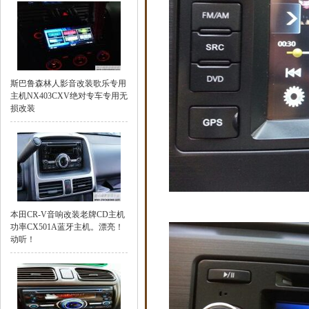
斯巴鲁森林人影音改装歌乐专用
主机NX403CXV绝对专车专用无
损改装
本田CR-V音响改装老牌CD主机
功率CX501A蓝牙主机。漂亮！
动听！