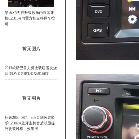
景逸X5无损升级歌乐内置蓝牙
机CZ315A内置方控支持原车按
键
2013款斯巴鲁力狮改装建伍发烧
音质DVD导航DDX6016BT
标致206、307、308音响改装歌
乐CZ302A蓝牙主机音质明显提
升改装过程、效果图