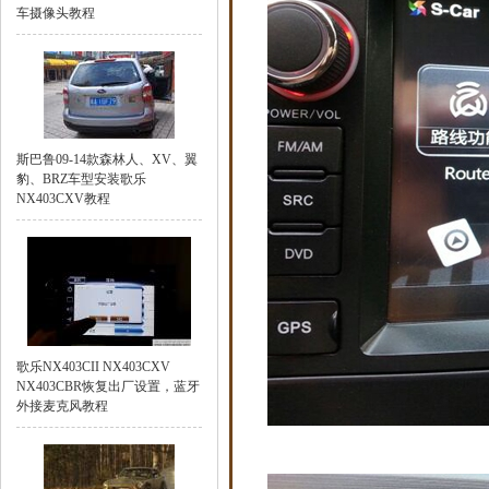
车摄像头教程
斯巴鲁09-14款森林人、XV、翼
豹、BRZ车型安装歌乐
NX403CXV教程
歌乐NX403CII NX403CXV
NX403CBR恢复出厂设置，蓝牙
外接麦克风教程