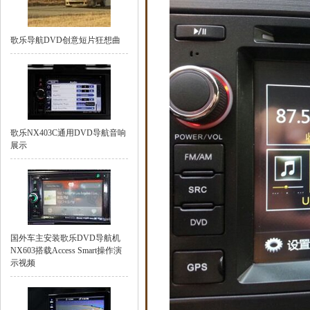
歌乐导航DVD创意短片狂想曲
歌乐NX403C通用DVD导航音响
展示
国外车主安装歌乐DVD导航机
NX603搭载Access Smart操作演
示视频