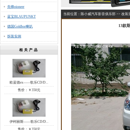
先锋pioneer
当前位置：
陈小威汽车影音俱乐部
>>
改装
蓝宝BLAUPUNKT
13款
德国Goldbor喇叭
拆装实例
相关产品
欧蓝德ex——歌乐CD/D...
售价：￥350元
伊柯丽斯——歌乐CD/D...
售价：￥350元