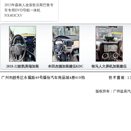
2013年森林人改装歌乐斯巴鲁专
车专用DVD导航一体机
NX403CXV
18-22款凯美瑞加装
本田杰德加装建伍KDC
牧马人大屏机加装建伍
本田
版权所有：广州益喜汽