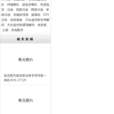
叭
同轴喇叭
超低音喇叭
有源低
音
功放
四路功放
两路功放
单
路功放
音频处理器
换碟机
DTS
主机
改装面板
方向盘控制专用解
码
方向盘控制通用解码
免剪线
公插
其他配件
相关实例
福克斯升级加装先锋专用导航一
体机AVIC-F7129