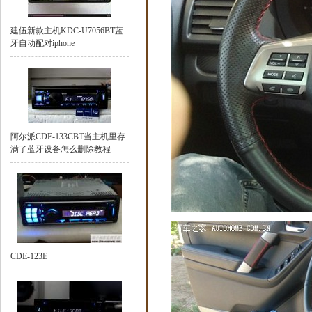
建伍新款主机KDC-U7056BT蓝
牙自动配对iphone
阿尔派CDE-133CBT当主机里存
满了蓝牙设备怎么删除教程
CDE-123E