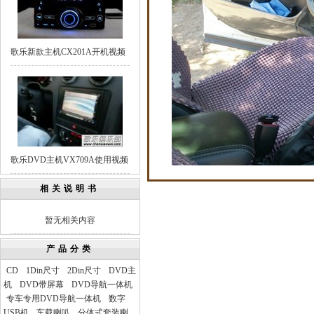
歌乐新款主机CX201A开机视频
歌乐DVD主机VX709A使用视频
相关说明书
暂无相关内容
产品分类
CD
1Din尺寸
2Din尺寸
DVD主
机
DVD带屏幕
DVD导航一体机
专车专用DVD导航一体机
数字
USB机
车载喇叭
分体式套装喇