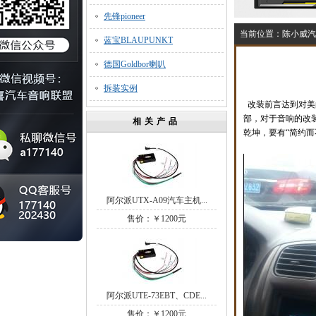
先锋pioneer
当前位置：
陈小威汽
蓝宝BLAUPUNKT
德国Goldbor喇叭
拆装实例
改装前言达到对美
部，对于音响的改
相关产品
乾坤，要有“简约而
阿尔派UTX-A09汽车主机...
售价：￥1200元
阿尔派UTE-73EBT、CDE...
售价：￥1200元