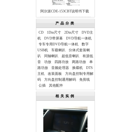
阿尔派CDE-153CBT说明书下载
产品分类
CD
1Din尺寸
2Din尺寸
DVD主
机
DVD带屏幕
DVD导航一体机
专车专用DVD导航一体机
数字
USB机
车载喇叭
分体式套装喇
叭
同轴喇叭
超低音喇叭
有源低
音
功放
四路功放
两路功放
单
路功放
音频处理器
换碟机
DTS
主机
改装面板
方向盘控制专用解
码
方向盘控制通用解码
免剪线
公插
其他配件
相关实例