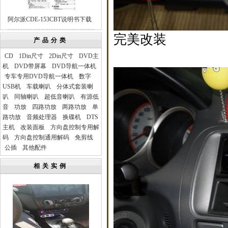
阿尔派CDE-153CBT说明书下载
完美改装
产品分类
CD
1Din尺寸
2Din尺寸
DVD主
机
DVD带屏幕
DVD导航一体机
专车专用DVD导航一体机
数字
USB机
车载喇叭
分体式套装喇
叭
同轴喇叭
超低音喇叭
有源低
音
功放
四路功放
两路功放
单
路功放
音频处理器
换碟机
DTS
主机
改装面板
方向盘控制专用解
码
方向盘控制通用解码
免剪线
公插
其他配件
相关实例