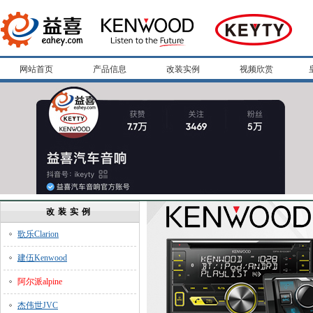
网站首页
产品信息
改装实例
视频欣赏
改装实例
歌乐Clarion
建伍Kenwood
阿尔派alpine
杰伟世JVC