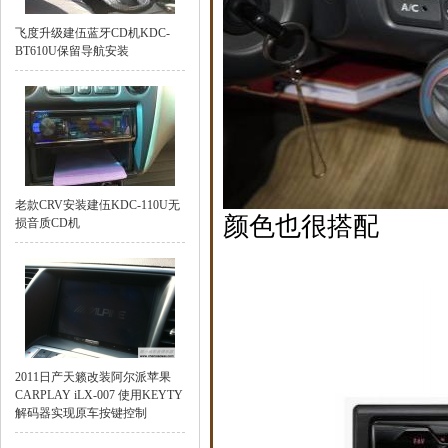
飞度升级建伍蓝牙CD机KDC-
BT610U保留导航安装
老款CRV安装建伍KDC-110U无
颜色也很搭配
损音质CD机
2011日产天籁改装阿尔派苹果
CARPLAY iLX-007 使用KEYTY
解码器实现原车按键控制