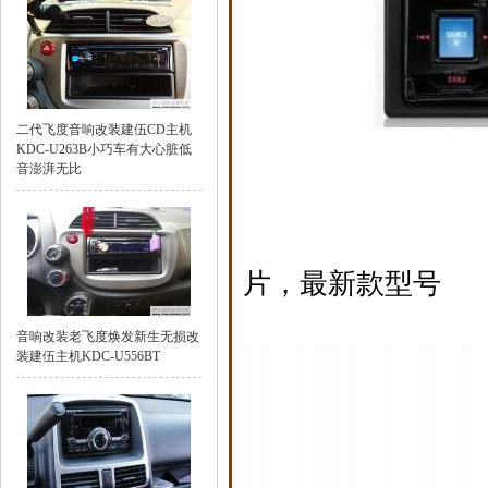
二代飞度音响改装建伍CD主机
KDC-U263B小巧车有大心脏低
音澎湃无比
片，最新款型号
音响改装老飞度焕发新生无损改
装建伍主机KDC-U556BT