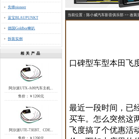
先锋pioneer
当前位置：
陈小威汽车影音俱乐部
>>
改装
蓝宝BLAUPUNKT
德国Goldbor喇叭
拆装实例
相关产品
口碑型车型本田飞度改
阿尔派UTX-A09汽车主机...
售价：￥1200元
最近一段时间，已
买车。怎么突然这
飞度搞了个优惠活
阿尔派UTE-73EBT、CDE...
售价：￥1200元